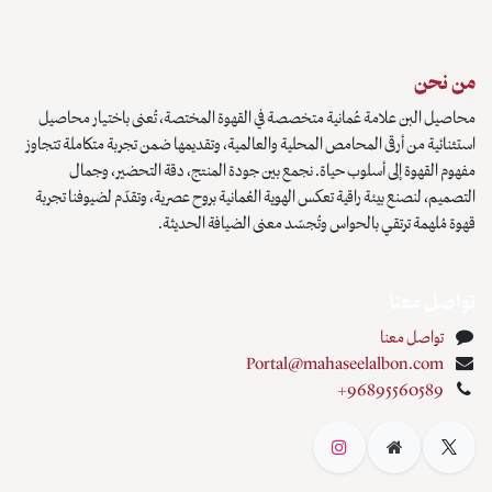
من نحن
محاصيل البن علامة عُمانية متخصصة في القهوة المختصة، تُعنى باختيار محاصيل
استثنائية من أرقى المحامص المحلية والعالمية، وتقديمها ضمن تجربة متكاملة تتجاوز
مفهوم القهوة إلى أسلوب حياة. نجمع بين جودة المنتج، دقة التحضير، وجمال
التصميم، لنصنع بيئة راقية تعكس الهوية العُمانية بروح عصرية، وتقدّم لضيوفنا تجربة
قهوة مُلهمة ترتقي بالحواس وتُجسّد معنى الضيافة الحديثة.
تواصل معنا
تواصل معنا
Portal@mahaseelalbon.com
+96895560589