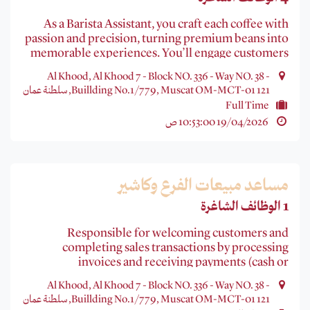
As a Barista Assistant, you craft each coffee with
passion and precision, turning premium beans into
memorable experiences. You’ll engage customers
with your coffee knowledge, bringing creativity to
Al Khood, Al Khood 7 - Block NO. 336 - Way NO. 38 -
every cup in our luxury, team-driven environment.
Buillding No.1/779, Muscat OM-MCT-01 121, سلطنة عمان
Full Time
19/04/2026 10:53:00 ص
مساعد مبيعات الفرع وكاشير
1 الوظائف الشاغرة
Responsible for welcoming customers and
completing sales transactions by processing
invoices and receiving payments (cash or
electronic). Ensures accuracy in financial
Al Khood, Al Khood 7 - Block NO. 336 - Way NO. 38 -
transactions, assists customers by answering their
Buillding No.1/779, Muscat OM-MCT-01 121, سلطنة عمان
inquiries and recommending suitable products,