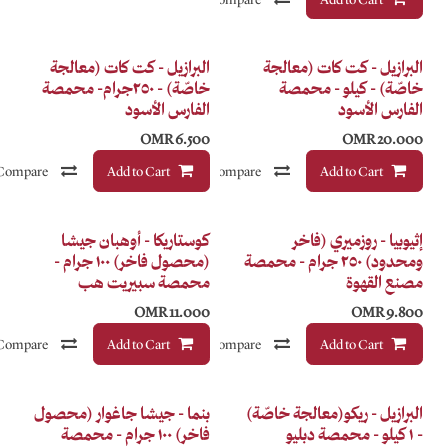
Infusion
ة
البرازيل - كت كات (معالجة
خاصّة) - ٢٥٠جرام- محمصة
الفارس الأسود
OMR
6.500
Compare
Add to Cart
إضافة إلى قائمة الأمنيات
Compare
إضافة إلى قائمة الأمنيات
فاخر
كوستاريكا - أوهبان جيشا
- محمصة
(محصول فاخر) ١٠٠ جرام -
محمصة سبيريت هب
OMR
11.000
Compare
Add to Cart
إضافة إلى قائمة الأمنيات
Compare
إضافة إلى قائمة الأمنيات
فاخر
صّة)
بنما - جيشا جاغوار (محصول
فاخر) ١٠٠ جرام - محمصة