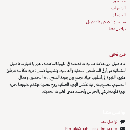
صصة في القهوة المختصة، تُعنى باختيار محاصيل
ية والعالمية، وتقديمها ضمن تجربة متكاملة تتجاوز
جمع بين جودة المنتج، دقة التحضير، وجمال
لهوية العُمانية بروح عصرية، وتقدّم لضيوفنا تجربة
ّد معنى الضيافة الحديثة.
Portal