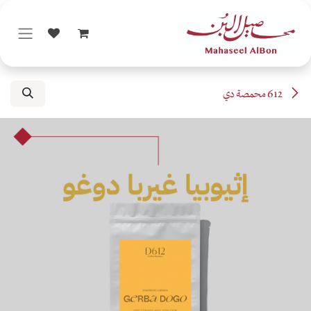
خطي للذهاب إلى المحتوى
612 محمصة دي