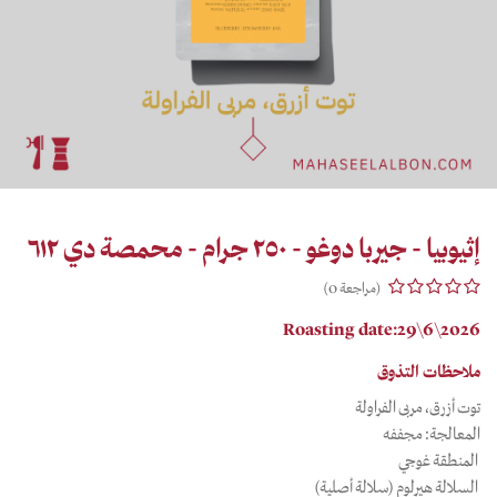
إثيوبيا - جيربا دوغو - ٢٥٠ جرام - محمصة دي ٦١٢
(مراجعة 0)
Roasting date:29\6\2026
ملاحظات التذوق
توت أزرق، مربى الفراولة
المعالجة: مجففه
المنطقة غوجي
السلالة هيرلوم (سلالة أصلية)