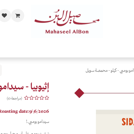
مات
الفاخرة والحصرية
المحامص
قهاوي حسب الذائقة
اهدي
دامو بومبي - كيلو - محمصة سويل
إثيوبيا - سيدام
(مراجعة 0)
Roasting date:9\6/2026
سيدامو بومبي.!
سُمّيت بومبي على اسم جبل بومبي ف