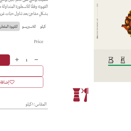
القهوة؛ وفقًا للأسطورة المتداولة
بشكلٍ مفاجئ بعد تناول حبّات غريبة 
كيلو
للاسبريسو
للقهوة المقطرة
Price
إضافة إ
المقاس
:
١ كيلو