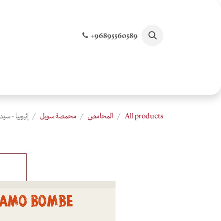
خطي للذهاب إلى المحتوى
+96895560589
الصفحة الرئيسية
تسوق جميع المنتجات
الخصو
All products
المحامص
محمصة سويل
إثيوبيا - سي