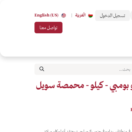
تسجيل الدخول
الْعَرَبيّة
|
English (US)
تواصل معنا
 من تحب
بطاقات الهدايا
جميع التصنيفات
و بومبي - كيلو - محمصة سويل
ي منطقة سيدامو في جنوب إثيوبيا حيث يعتقد أنها مكان ميلاد