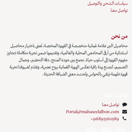
سياسات الشحن والتوصيل
تواصل معنا
من نحن
محاصيل البن علامة عُمانية متخصصة في القهوة المختصة، تُعنى باختيار محاصيل
استثنائية من أرقى المحامص المحلية والعالمية، وتقديمها ضمن تجربة متكاملة تتجاوز
مفهوم القهوة إلى أسلوب حياة. نجمع بين جودة المنتج، دقة التحضير، وجمال
التصميم، لنصنع بيئة راقية تعكس الهوية العُمانية بروح عصرية، وتقدّم لضيوفنا تجربة
قهوة مُلهمة ترتقي بالحواس وتُجسّد معنى الضيافة الحديثة.
تواصل معنا
تواصل معنا
Portal@mahaseelalbon.com
+96895560589