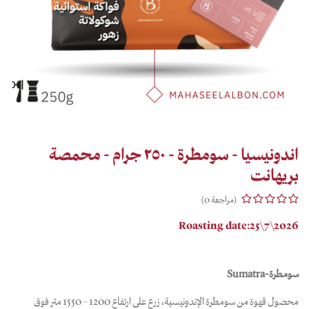
اندونيسيا - سومطرة - ٢٥٠ جرام - محمصة
بريهانت
(مراجعة 0)
Roasting date:25\7\2026
سومطرة-Sumatra
محصول قهوة من سومطرة الإندونيسية، زرع على ارتفاع 1200 – 1550 متر فوق