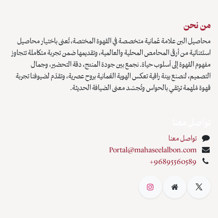
من نحن
محاصيل البن علامة عُمانية متخصصة في القهوة المختصة، تُعنى باختيار محاصيل
استثنائية من أرقى المحامص المحلية والعالمية، وتقديمها ضمن تجربة متكاملة تتجاوز
مفهوم القهوة إلى أسلوب حياة. نجمع بين جودة المنتج، دقة التحضير، وجمال
التصميم، لنصنع بيئة راقية تعكس الهوية العُمانية بروح عصرية، وتقدّم لضيوفنا تجربة
قهوة مُلهمة ترتقي بالحواس وتُجسّد معنى الضيافة الحديثة.
تواصل معنا
تواصل معنا
Portal@mahaseelalbon.com
+96895560589