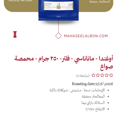
أوغندا - ماناناسي - فلتر- ٢٥٠ جرام - محمصة
صواع
(مراجعة 0)
Roasting date:15\6\2026
الإيحاءات: منجا - مشمش - شوكلاتة داكنة
المعالجة: مجففة
السلالة: باراي نيما
الارتفاع: 1700