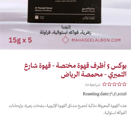
بوكس 5 أظرف قهوة مختصة - قهوة شارع
الثميري - محمصة الرياض
(مراجعة 0)
Roasting date:7\2\2026
هذه القهوة المعروفة مثالية لجميع عشاق القهوة الإثيوبية، بنفحات زهرية، وإيحاءات
الفواكه استوائية.