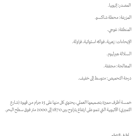
المصدر: إثيوبيا.
المزرعة: محطة شاكسو.
المنطقة: غوجي.
الإيحاءات: زهرية، فواكه استوائية، فراولة.
السلالة هيرليوم.
المعالجة: مجففة.
درجة التحميص: متوسط إلى خفيف.
خمسة أظرف مميزة بتصميمها العملي، يحتوي كل منها على 15 جرام من قهوة (شارع
الثميري) الأثيوبية التي تنمو على ارتفاع يتراوح بين 1870 إلى 2000 متر فوق سطح البحر.
أظرف التقطير