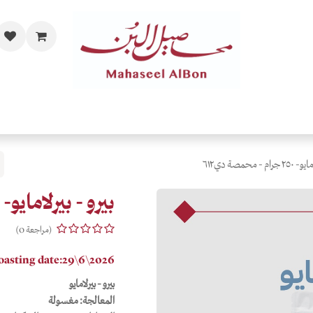
مات
الفاخرة والحصرية
المحامص
قهاوي حسب الذائقة
اهدي
 - محمصة دي٦١٢
بيرو - بيرلامايو- ٢٥٠ جرام - محمصة دي٦١٢
(مراجعة 0)
oasting date:29\6\2026
بيرو - بيرلامايو
المعالجة:
مغسولة