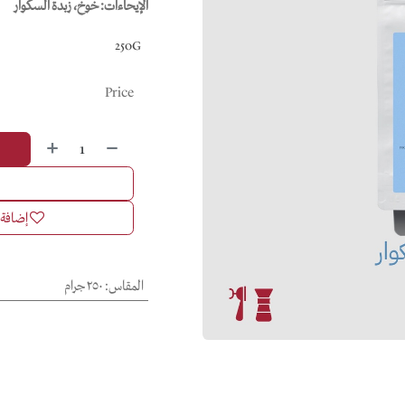
الإيحاءات: خوخ، زبدة السكوار
250G
Price
إضافة إ
المقاس
:
٢٥٠ جرام