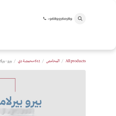
خطي للذهاب إلى المحتوى
+96895560589
الصفحة الرئيسية
تسوق جميع المنتجات
الخصو
All products
المحامص
612 محمصة دي
بيرو - بيرلامايو- ٢٥٠ جرام