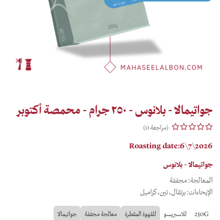
جواتيمالا - بلانوس - ٢٥٠ جرام - محمصة أكتوبر
(مراجعة 0)
Roasting date:6\7\2026
جواتيمالا - بلانوس
المعالجة: مجففة
الإيحاءات: برتقال، تين، كراميل
250G
للاسبريسو
للقهوة المقطرة
معالجة مجففة
جواتيمالا