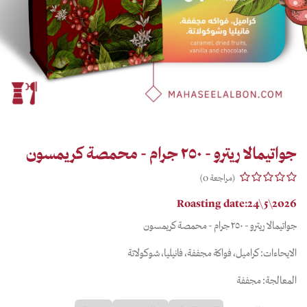
جواتيمالا ريترو - ٢٥٠ جرام - محمصة كريمسون
(مراجعة 0)
Roasting date:24\5\2026
جواتيمالا ريترو - ٢٥٠ جرام - محمصة كريمسون
الايحاءات: كراميل، فواكة مجففة، فانيليا، شوكولاتة
المعالجة: مجففة