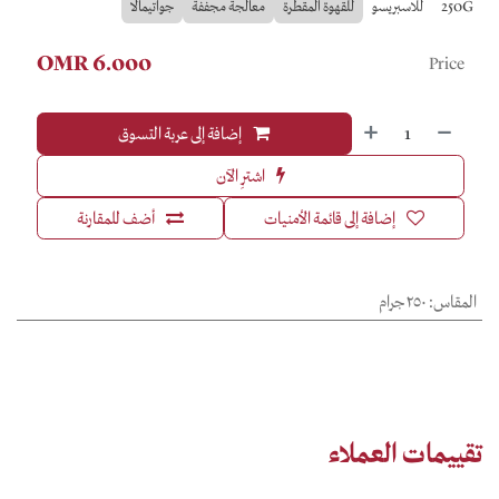
250G
للاسبريسو
للقهوة المقطرة
معالجة مجففة
جواتيمالا
OMR
6.000
Price
إضافة إلى عربة التسوق
اشترِ الآن
إضافة إلى قائمة الأمنيات
أضف للمقارنة
المقاس
:
٢٥٠ جرام
تقييمات العملاء