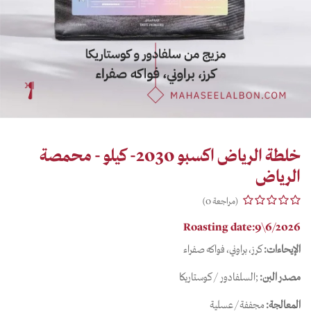
خلطة الرياض اكسبو 2030- كيلو - محمصة
الرياض
(مراجعة 0)
Roasting date:9\6/2026
الإيحاءات:
كرز، براوني، فواكه صفراء
مصدر البن:
;السلفادور / كوستاريكا
المعالجة:
مجففة/ عسلية