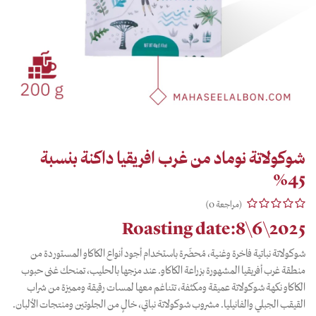
شوكولاتة نوماد من غرب افريقيا داكنة بنسبة
45%
(مراجعة 0)
Roasting date:8\6\2025
شوكولاتة نباتية فاخرة وغنية، مُحضّرة باستخدام أجود أنواع الكاكاو المستوردة من
منطقة غرب أفريقيا المشهورة بزراعة الكاكاو. عند مزجها بالحليب، تمنحك غنى حبوب
الكاكاو نكهة شوكولاتة عميقة ومكثفة، تتناغم معها لمسات رقيقة ومميزة من شراب
القيقب الجبلي والفانيليا. مشروب شوكولاتة نباتي، خالٍ من الجلوتين ومنتجات الألبان.