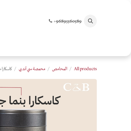
خطي للذهاب إلى المحتوى
+96895560589
الصفحة الرئيسية
تسوق جميع المنتجات
الخصو
All products
المحامص
محمصة سي أند بي
كاسكارا جيشا بنما - 