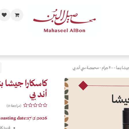
مات
الفاخرة والحصرية
المحامص
قهاوي حسب الذائقة
اهدي
٢٠٠ جرام - محمصة سي أند بي
أند بي
(مراجعة 0)
oasting date:17\2\2026
قهوة كاس