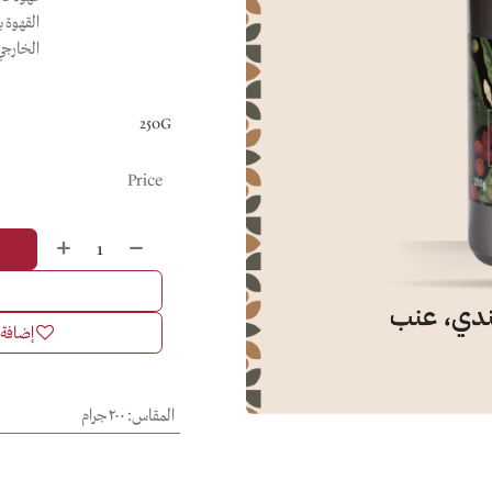
القهوة ب
الخارجي 
250G
Price
إضافة إ
المقاس
:
٢٠٠ جرام