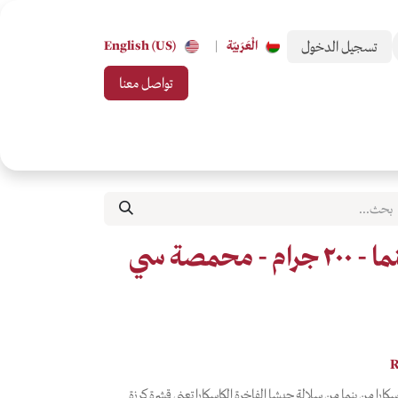
تسجيل الدخول
الْعَرَبيّة
|
English (US)
تواصل معنا
 من تحب
بطاقات الهدايا
جميع التصنيفات
كاسكارا جيشا بنما - ٢٠٠ جرام - محمصة سي
R
كارا من بنما من سلالة جيشا الفاخرة الكاسكارا تعني قشرة كرزة