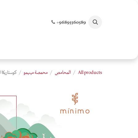
خطي للذهاب إلى المحتوى
+96895560589
الصفحة الرئيسية
تسوق جميع المنتجات
الخصو
All products
المحامص
محمصة مينيمو
كوستاريكا العسل الاس