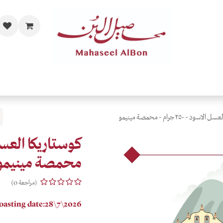
مات
الفاخرة والحصرية
المحامص
قهاوي حسب الذائقة
اهدي
ود - ٢٥٠ جرام - محمصة مينيمو
محمصة مينيمو
(مراجعة 0)
oasting date:28\7\2026