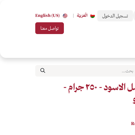
تسجيل الدخول
الْعَرَبيّة
|
English (US)
تواصل معنا
 من تحب
بطاقات الهدايا
جميع التصنيفات
كوستاريكا العسل الاسود - ٢٥٠ جرام -
R