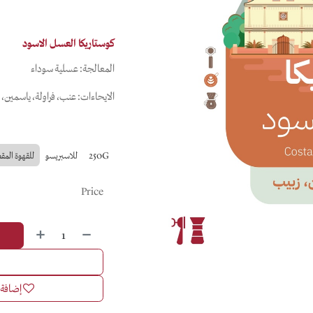
كوستاريكا العسل الاسود
المعالجة: عسلية سوداء
الايحاءات: عنب، فراولة، ياسمين، 
250G
للاسبريسو
للقهوة المق
Price
إضافة إ