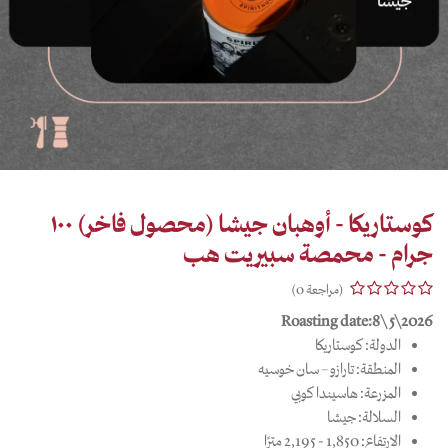
كوستاريكا - أوهبان جيشا (محصول فاخر) ١٠٠
جرام - محمصة سبيريت هب
(مراجعة 0)
Roasting date:8\5\2026
الدولة: كوستاريكا
المنطقة: تارازو – سان خوسيه
المزرعة: هاسيندا كوبي
السلالة: جيشا
الارتفاع: 1,850 - 2,195 مترًا