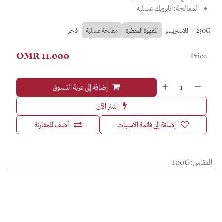
المعالجة: أنايروبك عسلية
250G
للاسبريسو
للقهوة المقطرة
معالجة عسلية
فاخر
OMR
11.000
Price
إضافة إلى عربة التسوق
اشترِ الآن
إضافة إلى قائمة الأمنيات
أضف للمقارنة
المقاس
:
100G