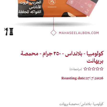
كولومبيا - بلانداس - ٢٥٠ جرام - محمصة
بريهانت
(مراجعة 0)
Roasting date:27\7\2026
كولومبيا - بلانداس/ محمصة بريهانت