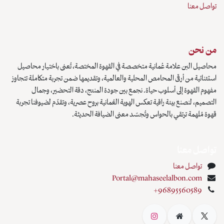
تواصل معنا
من نحن
محاصيل البن علامة عُمانية متخصصة في القهوة المختصة، تُعنى باختيار محاصيل
استثنائية من أرقى المحامص المحلية والعالمية، وتقديمها ضمن تجربة متكاملة تتجاوز
مفهوم القهوة إلى أسلوب حياة. نجمع بين جودة المنتج، دقة التحضير، وجمال
التصميم، لنصنع بيئة راقية تعكس الهوية العُمانية بروح عصرية، وتقدّم لضيوفنا تجربة
قهوة مُلهمة ترتقي بالحواس وتُجسّد معنى الضيافة الحديثة.
تواصل معنا
تواصل معنا
Portal@mahaseelalbon.com
+96895560589