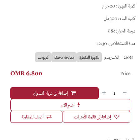
كمية القهوة : 20 جرام
كمية الماء : 300 مل
درجة الحرارة : ْ88
مدة الاستخلاص : 2:30د
250G
للاسبريسو
للقهوة المقطرة
معالجة مجففة
كولومبيا
OMR
6.800
Price
إضافة إلى عربة التسوق
اشترِ الآن
إضافة إلى قائمة الأمنيات
أضف للمقارنة