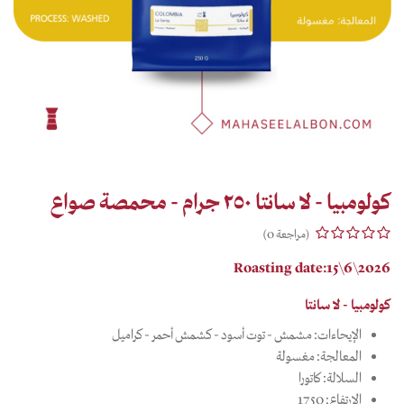
كولومبيا - لا سانتا ٢٥٠ جرام - محمصة صواع
(مراجعة 0)
Roasting date:15\6\2026
كولومبيا - لا سانتا
الإيحاءات: مشمش - توت أسود - كشمش أحمر - كراميل
المعالجة: مغسولة
السلالة: كاتورا
الارتفاع: 1750