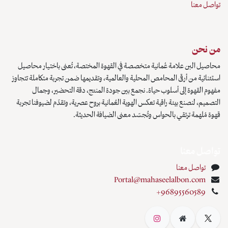
تواصل معنا
من نحن
محاصيل البن علامة عُمانية متخصصة في القهوة المختصة، تُعنى باختيار محاصيل
استثنائية من أرقى المحامص المحلية والعالمية، وتقديمها ضمن تجربة متكاملة تتجاوز
مفهوم القهوة إلى أسلوب حياة. نجمع بين جودة المنتج، دقة التحضير، وجمال
التصميم، لنصنع بيئة راقية تعكس الهوية العُمانية بروح عصرية، وتقدّم لضيوفنا تجربة
قهوة مُلهمة ترتقي بالحواس وتُجسّد معنى الضيافة الحديثة.
تواصل معنا
تواصل معنا
Portal@mahaseelalbon.com
+96895560589