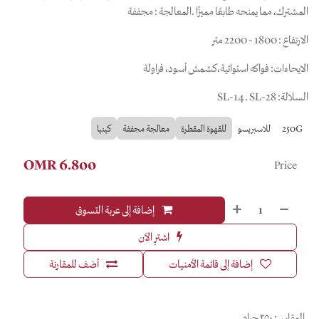
المشترك، مما يمنحه طابعًا مميزًا .المعالجة : مجففة
الارتفاع : 1800 - 2200 متر
الايحاءات: فواكه استوائية،كشمش أسود، فراولة
السلالة: SL-14. SL-28
250G
للاسبريسو
للقهوة المقطرة
معالجة مجففة
كينيا
OMR
6.800
Price
إضافة إلى عربة التسوق
اشترِ الآن
إضافة إلى قائمة الأمنيات
أضف للمقارنة
المقاس
:
٢٥٠ جرام