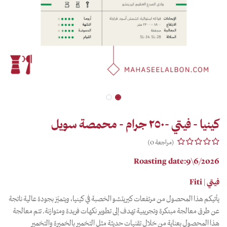
كينيا - فيتي -٢٥٠ جرام - محمصة سويل
(مراجعة 0)
Roasting date:9\6/2026
فيتي | Fiti
يأتيكم هذا المحصول من مرتفعات كيريتشو الخصبة في كينيا، ويتميّز بجودة عالية ناتجة
عن طرق معالجة مبتكرة وتجريبية تهدف إلى تطوير نكهات فريدة ومتوازنة. تتم معالجة
هذا المحصول بعناية من خلال تقنيات حديثة مثل التخمير بالخميرة والتخمير