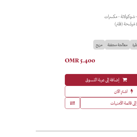
- شوكولاتة - مكسرات
مُرشّحة (فلتر)
طرة
معالجة مجففة
مزيج
OMR
5.400
إضافة إلى عربة التسوق
اشترِ الآن
لى قائمة الأمنيات