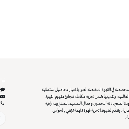
توا
تخصصة في القهوة المختصة، تُعنى باختيار محاصيل استثنائية
عالمية، وتقديمها ضمن تجربة متكاملة تتجاوز مفهوم القهوة
دة المنتج، دقة التحضير، وجمال التصميم، لنصنع بيئة راقية
صرية، وتقدّم لضيوفنا تجربة قهوة مُلهمة ترتقي بالحواس
ة.