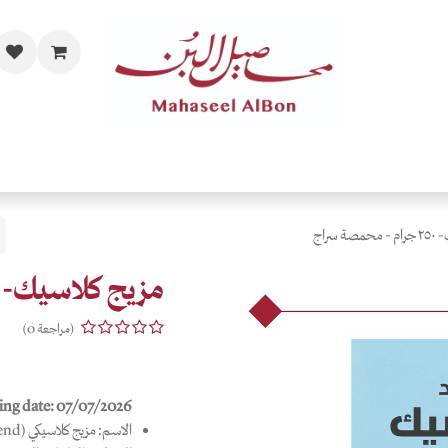
مات
الفاخرة والحصرية
المحامص
قهاوي حسب الذائقة
اهدي
 سراج
مزيج كلاسيك- ٢٥٠ جرام - محمصة سراج
(مراجعة 0)
ing date: 07/07/2026
الاسم: مزيج كلاسيكي (Classic Blend)