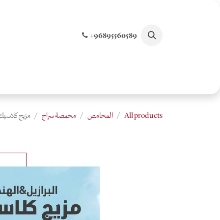
خطي للذهاب إلى المحتوى
+96895560589
الصفحة الرئيسية
تسوق جميع المنتجات
الخصو
All products
المحامص
محمصة سراج
مزيج كلاسيك- ٢٥٠ جرام - محمصة