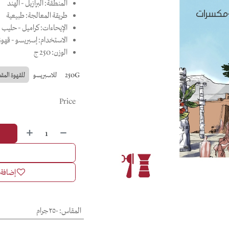
المنطقة: البرازيل - الهند
طريقة المعالجة: طبيعية
الإيحاءات: كراميل - حليب 
الاستخدام: إسبريسو - قهوة 
الوزن: 250 ج
250G
للاسبريسو
للقهوة المق
Price
إضافة إ
المقاس
:
٢٥٠ جرام