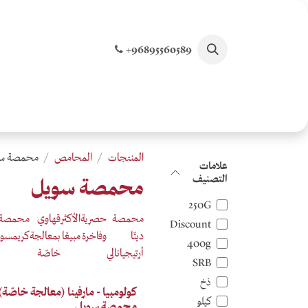
خطي للذهاب إلى المحتوى
+96895560589
الصفحة الرئيسية
تسوق جميع المنتجات
الخصو
المنتجات
المحامص
محمصة س
علامات
التصنيف
محمصة سويل
250G
محمصة
حصرية
الأكثر
قهاوي
محمصة
Discount
ديتّا
وفاخرة
مبيعًا
بمعالجة
كريمسو
400g
أرتيجيانالي
خاصّة
SRB
ذخ
Anaerobic
كولومبيا - مارفينا (معالجة خاصّة) 
كيلو
محمصة سويل