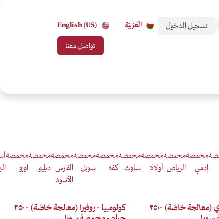
تسجيل الدخول
الْعَرَبيّة
|
English (US)
تواصل معنا
 من تحب
بطاقات الهدايا
جميع التصنيفات
صة
محمصة
محمصة
محمصة
محمصة
محمصة
محمصة
محمصة
محمصة
محمصة
أس
إدمي
الرياض
أولالا
ساوث
كفة
سويل
الفارس
دبليو
اورو
الب
الأسود
Anaerobic
كولومبيا - فيردي (معالجة خاصّة) -٢٥٠
كولومبيا - روفيرا (معالجة خاصّة) - ٢٥٠
 سويل
جرام - محمصة سويل