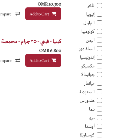
OMR
20.500
فاخر
mpare
Add to Cart
إثيوبيا
البرازيل
كولومبيا
اليمن
كينيا - فيتي -٢٥٠ جرام - محمصة سويل
السلفادور
OMR
6.800
إندونيسيا
mpare
Add to Cart
مكسيكو
جواتيمالا
ميانمار
السعودية
هندوراس
بنما
بيرو
أوغندا
كوستاريكا