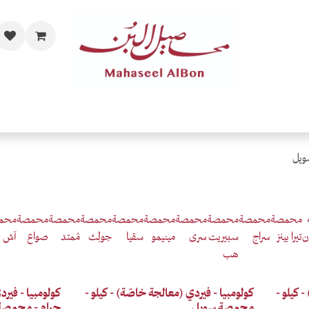
مات
الفاخرة والحصرية
المحامص
قهاوي حسب الذائقة
اهدي
ويل
محمصة
محمصة
محمصة
محمصة
محمصة
محمصة
محمصة
محمصة
محمصة
محم
ن
تيرا بينز
سراج
سبيريت
سرى
مينيمو
سقيا
جولِث
مُمتد
صواع
آش
هب
Anaerobic
Anaerobic
- كيلو -
كولومبيا - فيردي (معالجة خاصّة) - كيلو -
محمصة سويل
جرام - محمصة