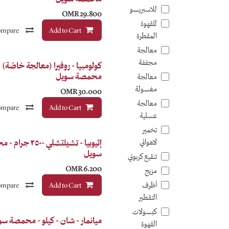
للاسبريسو
OMR
29.800
للقهوة
mpare
Add to Cart
المقطرة
معالجة
مجففة
Anaerobic
كولومبيا - روفيرا (معالجة خاصّة) -
محمصة سويل
معالجة
مغسولة
OMR
30.000
معالجة
mpare
Add to Cart
عسلية
تخمير
لاهوائي
إثيوبيا - تشيلتشلي -٢٥٠
سويل
تنقيع كربوني
OMR
6.200
مزيج
أظرف
mpare
Add to Cart
التقطير
كبسولات
ميانمار - شان - كيلو - محمصة س
القهوة