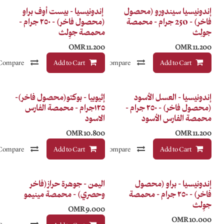
فاخر
صول
إندونيسيا - بيست أوف براو
محمصة
(محصول فاخر) - ٢٥٠ جرام -
محمصة جوِلث
OMR
11.200
Compare
Add to Cart
إضافة إلى قائمة الأمنيات
Compare
إضافة إلى قائمة الأمنيات
فاخر
د
إثيوبيا - بوكتو(محصول فاخر)-
) - ٢٥٠ جرام -
١٢٥جرام - محمصة الفارس
الاسود
OMR
10.800
Compare
Add to Cart
إضافة إلى قائمة الأمنيات
Compare
إضافة إلى قائمة الأمنيات
فاخر
اليمن - جوهرة حراز(فاخر
حمصة
وحصري) - محمصة مينيمو
OMR
9.000