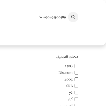
خطي للذهاب إلى المحتوى
+96895560589
الصفحة الرئيسية
تسوق جميع المنتجات
الخصو
علامات التصنيف
250G
Discount
400g
SRB
ذخ
كيلو
للاسبريسو