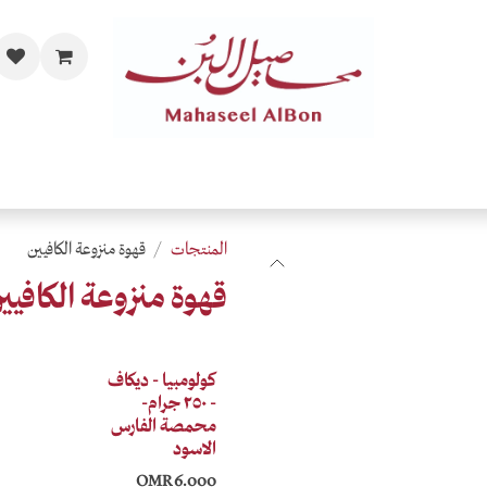
مات
الفاخرة والحصرية
المحامص
قهاوي حسب الذائقة
اهدي
المنتجات
قهوة منزوعة الكافيين
قهوة منزوعة الكافيي
كولومبيا - ديكاف
- ٢٥٠ جرام-
محمصة الفارس
الاسود
OMR
6.000