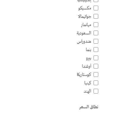
مكسيكو
جواتيمالا
ميانمار
السعودية
هندوراس
بنما
بيرو
أوغندا
كوستاريكا
كينيا
الهند
نطاق السعر