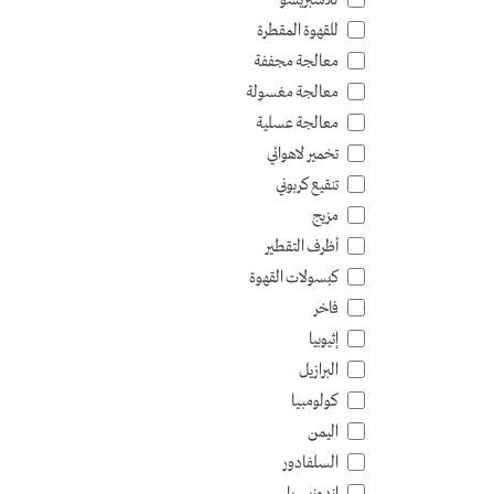
للقهوة المقطرة
معالجة مجففة
معالجة مغسولة
معالجة عسلية
تخمير لاهوائي
تنقيع كربوني
مزيج
أظرف التقطير
كبسولات القهوة
فاخر
إثيوبيا
البرازيل
كولومبيا
اليمن
السلفادور
إندونيسيا