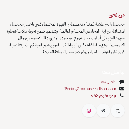
من نحن
محاصيل البن علامة عُمانية متخصصة في القهوة المختصة، تُعنى باختيار محاصيل
استثنائية من أرقى المحامص المحلية والعالمية، وتقديمها ضمن تجربة متكاملة تتجاوز
مفهوم القهوة إلى أسلوب حياة. نجمع بين جودة المنتج، دقة التحضير، وجمال
التصميم، لنصنع بيئة راقية تعكس الهوية العُمانية بروح عصرية، وتقدّم لضيوفنا تجربة
قهوة مُلهمة ترتقي بالحواس وتُجسّد معنى الضيافة الحديثة.
تواصل معنا
تواصل معنا
Portal@mahaseelalbon.com
+96895560589