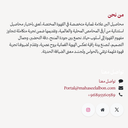
من نحن
محاصيل البن علامة عُمانية متخصصة في القهوة المختصة، تُعنى باختيار محاصيل
استثنائية من أرقى المحامص المحلية والعالمية، وتقديمها ضمن تجربة متكاملة تتجاوز
مفهوم القهوة إلى أسلوب حياة. نجمع بين جودة المنتج، دقة التحضير، وجمال
التصميم، لنصنع بيئة راقية تعكس الهوية العُمانية بروح عصرية، وتقدّم لضيوفنا تجربة
قهوة مُلهمة ترتقي بالحواس وتُجسّد معنى الضيافة الحديثة.
تواصل معنا
تواصل معنا
Portal@mahaseelalbon.com
+96895560589