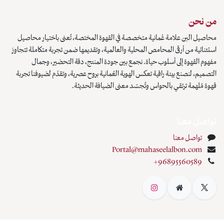
صصة في القهوة المختصة، تُعنى باختيار محاصيل
ية والعالمية، وتقديمها ضمن تجربة متكاملة تتجاوز
جمع بين جودة المنتج، دقة التحضير، وجمال
لهوية العُمانية بروح عصرية، وتقدّم لضيوفنا تجربة
ّد معنى الضيافة الحديثة.
Portal