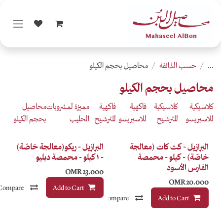
يل بحجم الكيلو
يلو
ية
فاكهية
مميزة لمشروبات
محاصيل
بريسو
للترشيح
الحليب
بحجم الكيلو
Infusion
ة
البرازيل - ريكو(معالجة خاصّة)
- ١ كيلو - محمصة دبليو
OMR
23.000
Add to Cart
Compare
إضافة إلى قائمة الأمنيات
Compare
إضافة إلى قائمة الأمنيات